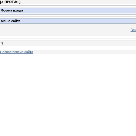
[
.::ПРОГИ::.
]
Форма входа
Меню сайта
Гла
:(
Полная версия сайта